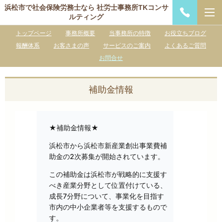
浜松市で社会保険労務士なら 社労士事務所TKコンサ
ルティング
トップページ
事務所概要
当事務所の特徴
お役立ちブログ
報酬体系
お客さまの声
サービスのご案内
よくあるご質問
お問合せ
補助金情報
★補助金情報★
浜松市から浜松市新産業創出事業費補
助金の2次募集が開始されています。
この補助金は浜松市が戦略的に支援す
べき産業分野として位置付けている、
成長7分野について、事業化を目指す
市内の中小企業者等を支援するもので
す。