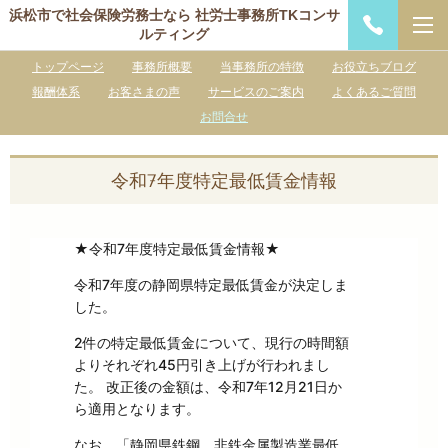
浜松市で社会保険労務士なら 社労士事務所TKコンサ
ルティング
トップページ
事務所概要
当事務所の特徴
お役立ちブログ
報酬体系
お客さまの声
サービスのご案内
よくあるご質問
お問合せ
令和7年度特定最低賃金情報
★令和7年度特定最低賃金情報★
令和7年度の静岡県特定最低賃金が決定しま
した。
2件の特定最低賃金について、現行の時間額
よりそれぞれ45円引き上げが行われまし
た。 改正後の金額は、令和7年12月21日か
ら適用となります。
なお、「静岡県鉄鋼、非鉄金属製造業最低