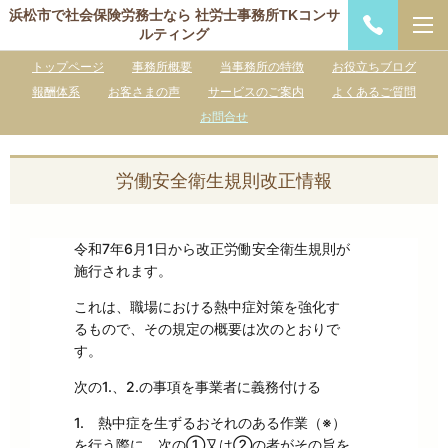
浜松市で社会保険労務士なら 社労士事務所TKコンサ
ルティング
トップページ
事務所概要
当事務所の特徴
お役立ちブログ
報酬体系
お客さまの声
サービスのご案内
よくあるご質問
お問合せ
労働安全衛生規則改正情報
令和7年6月1日から改正労働安全衛生規則が
施行されます。
これは、職場における熱中症対策を強化す
るもので、その規定の概要は次のとおりで
す。
次の1.、2.の事項を事業者に義務付ける
1. 熱中症を生ずるおそれのある作業（※）
を行う際に、次の①又は②の者がその旨を