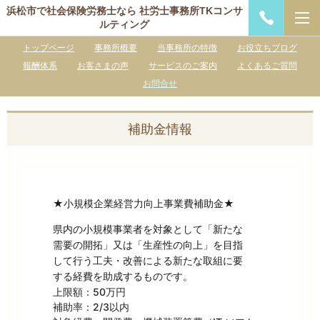
浜松市で社会保険労務士なら 社労士事務所TKコンサ
ルティング
トップページ
事務所概要
当事務所の特徴
お役立ちブログ
報酬体系
お客さまの声
サービスのご案内
よくあるご質問
お問合せ
補助金情報
★小規模企業経営力向上事業費補助金★
県内の小規模事業者を対象として「新たな
需要の開拓」又は「生産性の向上」を目指
して行う工夫・改善による新たな取組に要
する経費を助成するものです。
上限額：50万円

補助率：2/3以内
