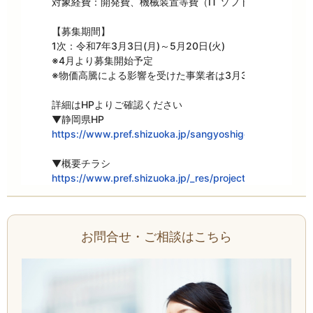
対象経費：開発費、機械装置等費（IT ソフトウェア含む）
【募集期間】

1次：令和7年3月3日(月)～5月20日(火)

※4月より募集開始予定

※物価高騰による影響を受けた事業者は3月3日(月)から(条件
詳細はHPよりご確認ください

https://www.pref.shizuoka.jp/sangyoshigoto/kigyoshi
https://www.pref.shizuoka.jp/_res/projects/default_pr
お問合せ・ご相談はこちら