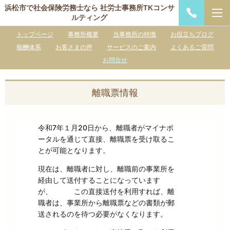
浜松市で社会保険労務士なら 社労士事務所TKコンサ
ルティング
トップページ
事務所概要
当事務所の特徴
お役立ちブログ
報酬体系
お客さまの声
サービスのご案内
よくあるご質問
お問合せ
離職票情報
令和7年１月20日から、離職者がマイナポ
ータルを通じて直接、離職票を受け取るこ
とが可能となります。
現在は、離職者に対し、離職前の事業所を
経由して送付することになっています
が、 この直接送付を利用すれば、離
職者は、事業所から離職票などの書類が郵
送されるのを待つ必要がなくなります。