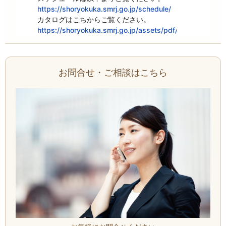
https://shoryokuka.smrj.go.jp/schedule/
https://shoryokuka.smrj.go.jp/assets/pdf/product_catal
お問合せ・ご相談はこちら