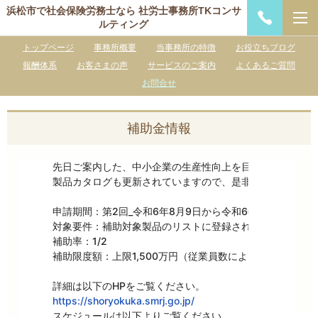
浜松市で社会保険労務士なら 社労士事務所TKコンサ
ルティング
トップページ
事務所概要
当事務所の特徴
お役立ちブログ
報酬体系
お客さまの声
サービスのご案内
よくあるご質問
お問合せ
補助金情報
先日ご案内した、中小企業の生産性向上を目指す、中小企業
製品カタログも更新されていますので、是非ご確認下さい。
申請期間：第2回_令和6年8月9日から令和6年9月24日まで

対象要件：補助対象製品のリストに登録された製品を選んで
補助率：1/2

補助限度額：上限1,500万円（従業員数による）

https://shoryokuka.smrj.go.jp/