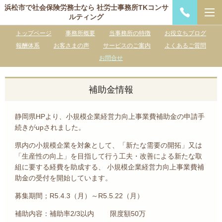
浜松市で社会保険労務士なら 社労士事務所TKコンサ
ルティング
トップページ
事務所概要
当事務所の特徴
お役立ちブログ
報酬体系
お客さまの声
サービスのご案内
よくあるご質問
お問合せ
補助金情報
静岡県HPより、小規模企業経営力向上事業費補助金の申請手
続きがupされました。
県内の小規模企業を対象として、「新たな需要の開拓」又は
「生産性の向上」を目指して行う工夫・改善による新たな取
組に要する経費を助成する、 小規模企業経営力向上事業費補
助金の受付を開始しています。
募集期間；R5.4.3（月）～R5.5.22（月）
補助内容：補助率2/3以内 限度額50万