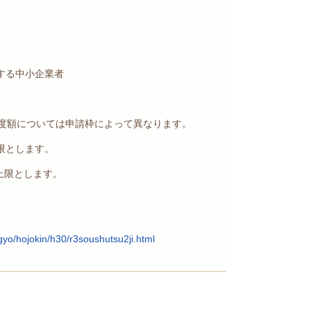
する中小企業者
限度額については申請枠によって異なります。
上限とします。
を上限とします。
yo/hojokin/h30/r3soushutsu2ji.html