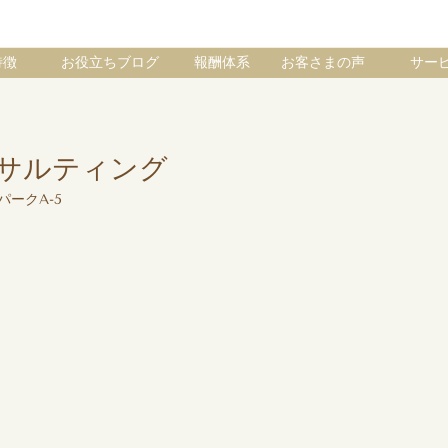
特徴
お役立ちブログ
報酬体系
お客さまの声
サー
ンサルティング
パークA-5