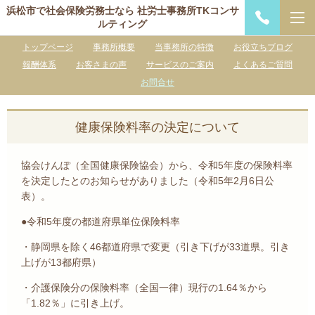
浜松市で社会保険労務士なら 社労士事務所TKコンサ
ルティング
トップページ
事務所概要
当事務所の特徴
お役立ちブログ
報酬体系
お客さまの声
サービスのご案内
よくあるご質問
お問合せ
健康保険料率の決定について
協会けんぽ（全国健康保険協会）から、令和5年度の保険料率
を決定したとのお知らせがありました（令和5年2月6日公
表）。
●令和5年度の都道府県単位保険料率
・静岡県を除く46都道府県で変更（引き下げが33道県。引き
上げが13都府県）
・介護保険分の保険料率（全国一律）現行の1.64％から
「1.82％」に引き上げ。